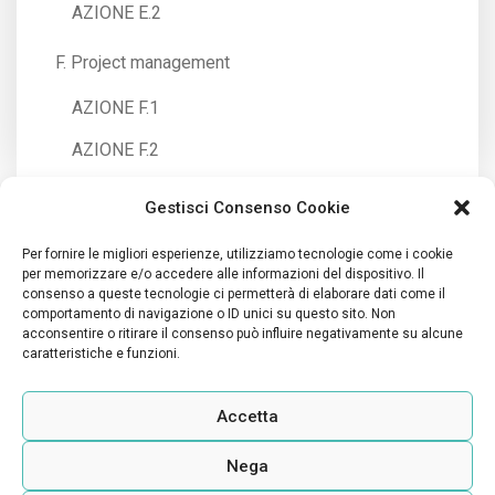
AZIONE E.2
F. Project management
AZIONE F.1
AZIONE F.2
Gestisci Consenso Cookie
Per fornire le migliori esperienze, utilizziamo tecnologie come i cookie
per memorizzare e/o accedere alle informazioni del dispositivo. Il
consenso a queste tecnologie ci permetterà di elaborare dati come il
I contenuti di questa pubblicazione sono di esclusiva
comportamento di navigazione o ID unici su questo sito. Non
acconsentire o ritirare il consenso può influire negativamente su alcune
responsabilità di Legambiente Nazionale APS e non riflettono
caratteristiche e funzioni.
necessariamente l’opinione dell’Unione Europea.
Privacy Policy
–
Cookie Policy
Accetta
Nega