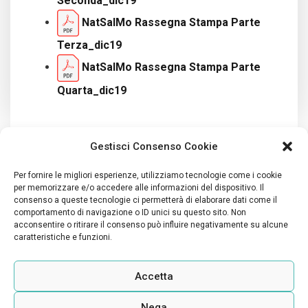
Seconda_dic19
NatSalMo Rassegna Stampa Parte
Terza_dic19
NatSalMo Rassegna Stampa Parte
Quarta_dic19
Gestisci Consenso Cookie
Per fornire le migliori esperienze, utilizziamo tecnologie come i cookie
per memorizzare e/o accedere alle informazioni del dispositivo. Il
consenso a queste tecnologie ci permetterà di elaborare dati come il
The contents of this publication are the sole responsibility
comportamento di navigazione o ID unici su questo sito. Non
acconsentire o ritirare il consenso può influire negativamente su alcune
of Legambiente Nazionale APS and do not necessarily
caratteristiche e funzioni.
reflect the opinion of the European Union.
Privacy Policy
Accetta
Nega